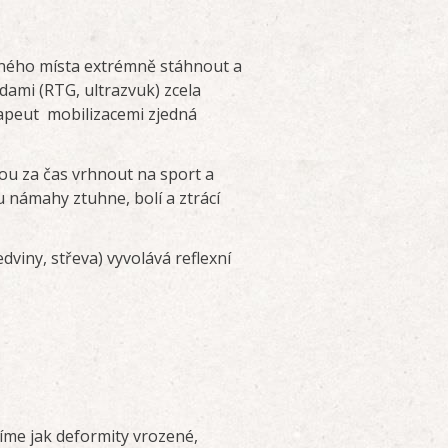
ženého místa extrémně stáhnout a
dami (RTG, ultrazvuk) zcela
rapeut mobilizacemi zjedná
nou za čas vrhnout na sport a
 námahy ztuhne, bolí a ztrácí
dviny, střeva) vyvolává reflexní
díme jak deformity vrozené,