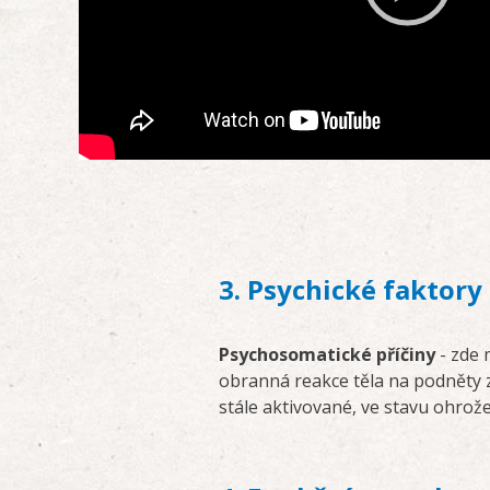
00:00
3. Psychické faktory
Psychosomatické příčiny
- zde 
obranná reakce těla na podněty z
stále aktivované, ve stavu ohrože