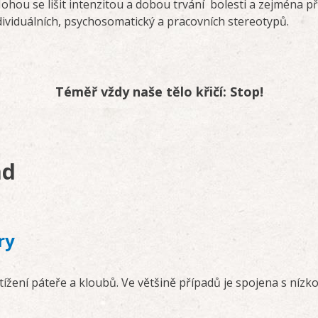
hou se lišit intenzitou a dobou trvání bolesti a zejména př
ividuálních, psychosomatický a pracovních stereotypů.
Téměř vždy naše tělo křičí: Stop!
ad
ry
tížení páteře a kloubů. Ve většině případů je spojena s níz