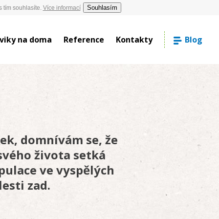
Souhlasím
 tím souhlasíte.
Více informací
viky na doma
Reference
Kontakty
Blog
ánek, domnívám se, že
svého života setká
opulace ve vyspělých
esti zad.