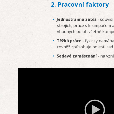
2. Pracovní faktory
Jednostranná zátěž
- souvis
strojích, práce s krumpáčem 
vhodných poloh včetně kompen
Těžká práce
- fyzicky namáha
rovněž způsobuje bolesti zad.
Sedavé zaměstnání
- na vzni
Video
Player