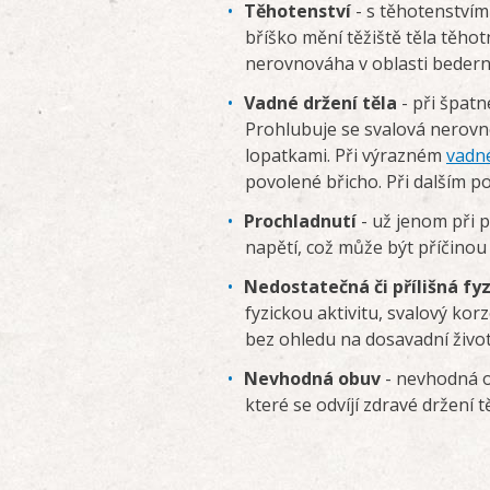
Těhotenství
- s těhotenstvím
bříško mění těžiště těla těho
nerovnováha v oblasti bedern
Vadné držení těla
- při špatn
Prohlubuje se svalová nerovno
lopatkami. Při výrazném
vadné
povolené břicho. Při dalším 
Prochladnutí
- už jenom při p
napětí, což může být příčinou
Nedostatečná či přílišná fyz
fyzickou aktivitu, svalový ko
bez ohledu na dosavadní životn
Nevhodná obuv
- nevhodná o
které se odvíjí zdravé držení t