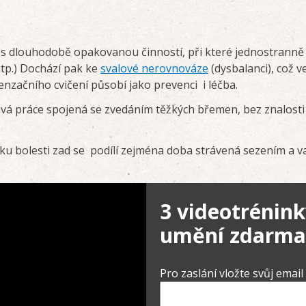
í s dlouhodobě opakovanou činností, při které jednostranně 
atp.) Dochází pak ke
svalové nerovnováze
(dysbalanci), což v
začního cvičení působí jako prevenci i léčba.
vá práce spojená se zvedáním těžkých břemen, bez znalosti
ku bolesti zad se podílí zejména doba strávená sezením a va
3 videotrénink
umění zdarma
Pro zaslání vložte svůj email