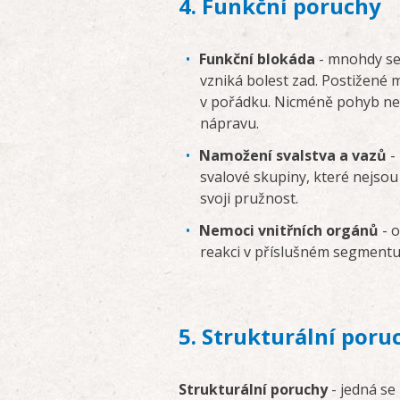
4. Funkční poruchy
Funkční blokáda
- mnohdy se 
vzniká bolest zad. Postižené 
v pořádku. Nicméně pohyb není
nápravu.
Namožení svalstva a vazů
-
svalové skupiny, které nejsou
svoji pružnost.
Nemoci vnitřních orgánů
- o
reakci v příslušném segmentu 
5. Strukturální poru
Strukturální poruchy
- jedná se