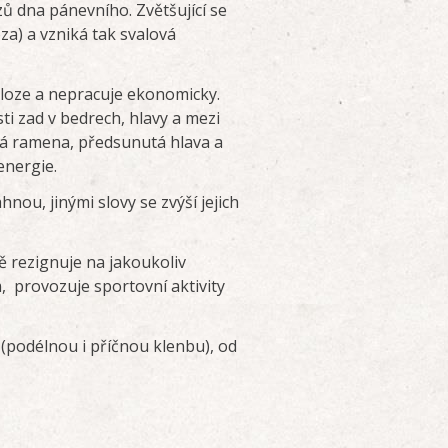
ů dna pánevního. Zvětšující se
za) a vzniká tak svalová
oloze a nepracuje ekonomicky.
ti zad v bedrech, hlavy a mezi
á ramena, předsunutá hlava a
energie.
ou, jinými slovy se zvýší jejich
ě rezignuje na jakoukoliv
m, provozuje sportovní aktivity
(podélnou i příčnou klenbu), od