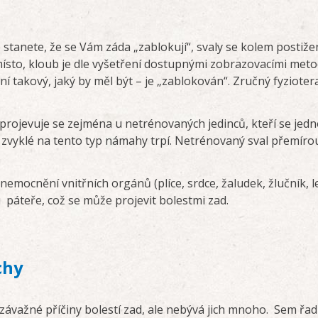
stanete, že se Vám záda „zablokují“, svaly se kolem posti
místo, kloub je dle vyšetření dostupnými zobrazovacími meto
 takový, jaký by měl být – je „zablokován“. Zručný fyziote
 projevuje se zejména u netrénovaných jedinců, kteří se jed
 zvyklé na tento typ námahy trpí. Netrénovaný sval přemírou
nemocnění vnitřních orgánů (plíce, srdce, žaludek, žlučník, le
páteře, což se může projevit bolestmi zad.
chy
 závažné příčiny bolestí zad, ale nebývá jich mnoho. Sem řa