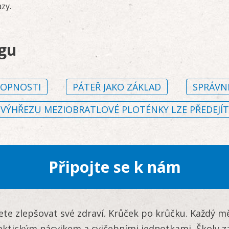
azy.
ogu
HOPNOSTI
PÁTEŘ JAKO ZÁKLAD
SPRÁVNÉ
VÝHŘEZU MEZIOBRATLOVÉ PLOTÉNKY LZE PŘEDEJÍT
Připojte se k nám
žete zlepšovat své zdraví. Krůček po krůčku. Každý 
aktickým nácvikem a cvičebními jednotkami Školy z