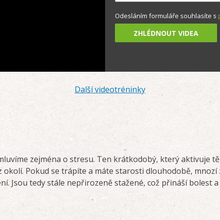
Odesláním formuláře souhlasíte s
05:25
Další videotréninky
mluvíme zejména o stresu. Ten krátkodobý, který aktivuje tělo
 okolí. Pokud se trápíte a máte starosti dlouhodobě, mnozí z
ní. Jsou tedy stále nepřirozeně stažené, což přináší bolest a