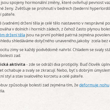
 jsou spojeny hormonální změny, které ovlivňují pevnost vaz
tné ženy. Zvětšuje se prohnutí v bedrech (bederní hyperlordó
í páteře.
é (vadném) držení těla je celé tělo nastaveno v nesprávné p
váha v dolních i horních zádech, z čehož často plynou boles
m držení těla
jsou na první pohled patrná zejména povolen
pohledu shledáváme dotyčného unaveného,jakoby zcela bez 
ocitu zimy se každý podvědomě nahrbí. Chladem se svaly stáhn
 bolesti zad.
ická aktivita
- zde se odráží dva protipóly. Buď člověk úpln
rzet ochabuje a svaly se zkracují. Nebo, byť s dobrým úmysle
í styl a stav svalového korzetu a celé páteře.
buv způsobuje bolesti zad zejména tím, že
deformuje nohu
ěla.