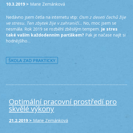
10.3.2019 >
Marie Zemánková
Nedávno jsem četla na internetu vtip:
Osm z deseti čechů žije
ve stresu. Ten zbytek žije v zahraničí…
No, moc jsem se
nesmála. Rok 2019 se rozběhl zběsilým tempem.
Je stres
také vaším každodenním parťákem?
Pak je načase najít si
hodnějšího…
ŠKOLA ZAD PRAKTICKY
Optimální pracovní prostředí pro
skvělé výkony
21.2.2019 >
Marie Zemánková