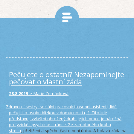
Pečujete o ostatní? Nezapomínejte
pečovat o vlastní záda
28.8.2019 >
Marie Zemánková
Zdravotní sestry, sociální pracovníci, osobní asistenti, lidé
pečující o osobu blízkou v domácnosti (...). Tito lidé
představují zvláštní ohrožený druh. Jejich práce je náročná
po fyzické i psychické stránce. Ze zamotaného kruhu
stresu
, přetížení a spěchu často není úniku. A bolavá záda na