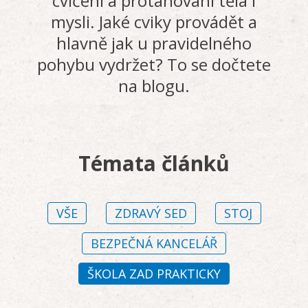
cvičení a protahování těla i
mysli. Jaké cviky provádět a
hlavně jak u pravidelného
pohybu vydržet? To se dočtete
na blogu.
Témata článků
VŠE
ZDRAVÝ SED
STOJ
BEZPEČNÁ KANCELÁŘ
ŠKOLA ZAD PRAKTICKY