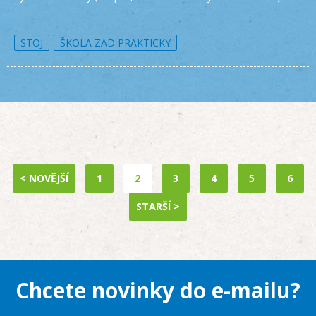
STOJ
ŠKOLA ZAD PRAKTICKY
< NOVĚJŠÍ
1
2
3
4
5
6
STARŠÍ >
Chcete novinky do e-mailu?