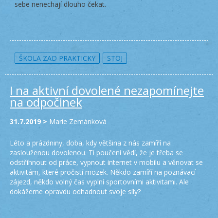
sebe nenechají dlouho čekat.
ŠKOLA ZAD PRAKTICKY
STOJ
I na aktivní dovolené nezapomínejte
na odpočinek
31.7.2019 >
Marie Zemánková
Léto a prázdniny, doba, kdy většina z nás zamíří na
zaslouženou dovolenou. Ti poučení vědí, že je třeba se
odstřihnout od práce, vypnout internet v mobilu a věnovat se
aktivitám, které pročistí mozek. Někdo zamíří na poznávací
zájezd, někdo volný čas vyplní sportovními aktivitami. Ale
dokážeme opravdu odhadnout svoje síly?