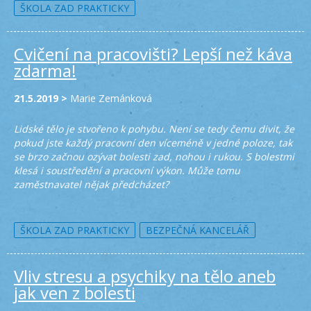
ŠKOLA ZAD PRAKTICKY
Cvičení na pracovišti? Lepší než káva
zdarma!
21.5.2019 >
Marie Zemánková
Lidské tělo je stvořeno k pohybu. Není se tedy čemu divit, že
pokud jste každý pracovní den víceméně v jedné poloze, tak
se brzo začnou ozývat bolesti zad, nohou i rukou. S bolestmi
klesá i soustředění a pracovní výkon. Může tomu
zaměstnavatel nějak předcházet?
ŠKOLA ZAD PRAKTICKY
BEZPEČNÁ KANCELÁŘ
Vliv stresu a psychiky na tělo aneb
jak ven z bolesti