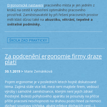
Ergonomické nastavení
pracovního místa je jen jedním z
kroků na cestě k vytvoření optimálního pracovního
prostředí. Zaměstnavatelé by při řešení pracovních prostor
měli klást důraz také na
akustiku, větrání, tepelné a
světelné podmínky.
ŠKOLA ZAD PRAKTICKY
Za podcenění ergonomie firmy draze
platí
30.1.2019 >
Marie Zemánková
Pojem ergonomie je v posledních letech hojně diskutované
téma. Zajímá stále více lidí, mezi nimi majitele firem, vedoucí
výroby i samotné zaměstnance, kterým není jejich zdraví
lhostejné. Bolesti pohybového aparátu se posunuly na příčce
příčin pracovní neschopnosti na druhou pozici hned za nemoci
dýchací soustavy (chřipka, akutní infekce dýchacích cest,...).